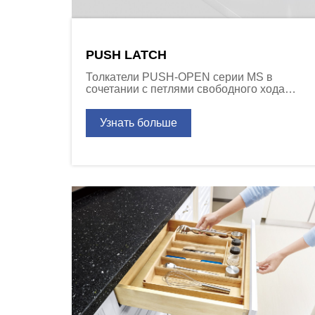
PUSH LATCH
Толкатели PUSH-OPEN серии MS в
сочетании с петлями свободного хода
обеспечивают функцию открывания/
закрывания, необходимую для дверей
Узнать больше
шкафов без ручек.