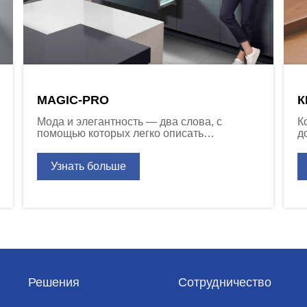
MAGIC-PRO
К
Мода и элегантность — два слова, с
К
помощью которых легко описать
д
выдвижную металлическую систему
(
Premier от компании DTC. Все новейшие
д
Узнать больше
функции, которые определяют
современные тенденции в разработке
ящиков, позволяют клиенту выбрать
версию, отвечающую самым строгим
требованиям.
Решения
Сотрудничество