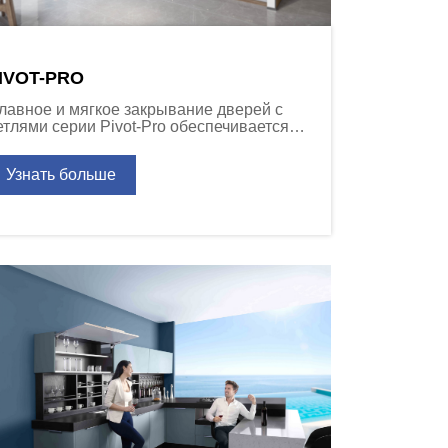
IVOT-PRO
лавное и мягкое закрывание дверей с
етлями серии Pivot-Pro обеспечивается
аботой сильного демпферного
еханизма, встроенного в плечо петли.
Узнать больше