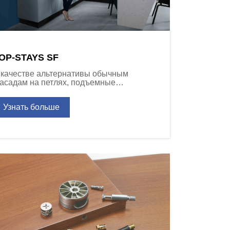
OP-STAYS SF
 качестве альтернативы обычным
асадам на петлях, подъемные
еханизмы Top Stay придают новую
инамику движению дверей шкафов.
Узнать больше