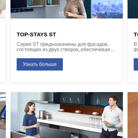
TOP-STAYS ST
T
Серия ST предназначены для фасадов,
В
состоящих из двух створок,.обеспечивает
ф
подъем пары дверей, соединенных
м
горизонтально.
д
Узнать больше