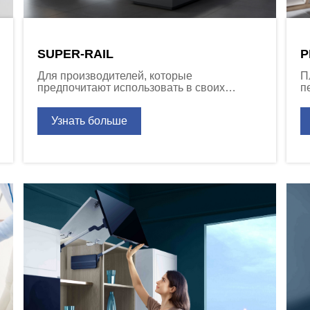
SUPER-RAIL
P
Для производителей, которые
П
предпочитают использовать в своих
п
изделиях шариковые направляющие,
р
серия Super-Rail позволяет
м
Узнать больше
модернизировать изделие добавив
функции плавного закрывания и
открывания от нажатия без изменения
присадки